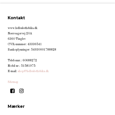
Kontakt
www.hellesbettebiks.dk
Nørreagervej 20A
6360 Tinglev
CVR-nummer
:
43336541
Bankoplysninger
:
54930001788828
Telefonnr.
:
60688272
Mobil nr.
:
51581975
E-mail
:
shop@hellesbettebiks.dk
Sitemap
Mærker