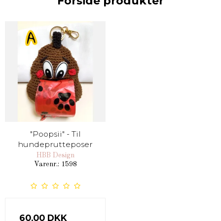
Forside produkter
"Poopsii" - Til
hundeprutteposer
HBB Design
Varenr.: 1598
60,00 DKK