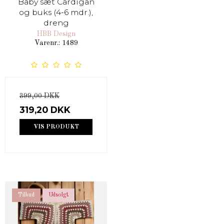
Baby sæt Cardigan
og buks (4-6 mdr.),
dreng
HBB Design
Varenr.: 1489
399,00 DKK
319,20 DKK
VIS PRODUKT
Tilbud
Udsolgt