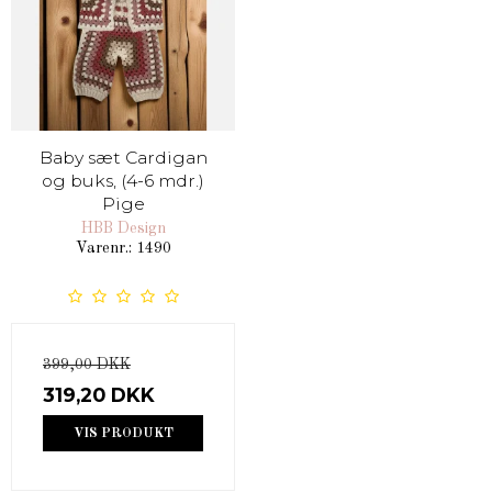
Baby sæt Cardigan
og buks, (4-6 mdr.)
Pige
HBB Design
Varenr.: 1490
399,00 DKK
319,20 DKK
VIS PRODUKT