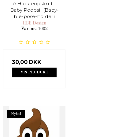
A.Hækleopskrift -
Baby Poopsii (Baby-
ble-pose-holder)
HBB Design
Varenr.: 1602
30,00 DKK
VIS PRODUKT
Nyhed