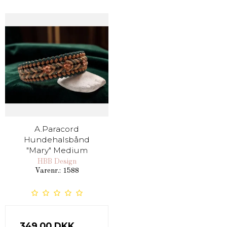
A.Paracord
Hundehalsbånd
"Mary" Medium
HBB Design
Varenr.: 1588
349,00 DKK