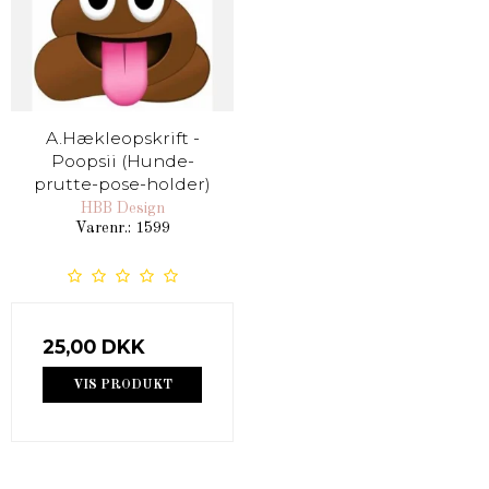
A.Hækleopskrift -
Poopsii (Hunde-
prutte-pose-holder)
HBB Design
Varenr.: 1599
25,00 DKK
VIS PRODUKT